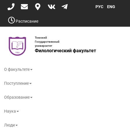
Перейти
РУС
ENG
к
основному
содержанию
Расписание
Томский
Государственный
университет
Филологический факультет
Toggle
navigati
О факультете
Поступление
Образование
Наука
Люди