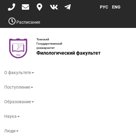
Перейти
РУС
ENG
к
основному
содержанию
Расписание
Томский
Государственный
университет
Филологический факультет
Toggle
navigati
О факультете
Поступление
Образование
Наука
Люди