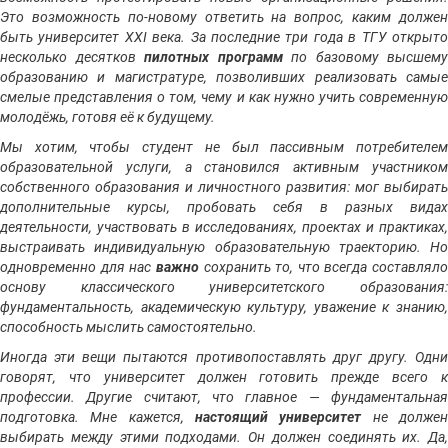
Это возможность по-новому ответить на вопрос, каким должен
быть университет XXI века. За последние три года в ТГУ открыто
несколько десятков
пилотных программ
по базовому высшему
образованию и магистратуре, позволивших реализовать самые
смелые представления о том, чему и как нужно учить современную
молодёжь, готовя её к будущему.
Мы хотим, чтобы студент не был пассивным потребителем
образовательной услуги, а становился активным участником
собственного образования и личностного развития: мог выбирать
дополнительные курсы, пробовать себя в разных видах
деятельности, участвовать в исследованиях, проектах и практиках,
выстраивать индивидуальную образовательную траекторию. Но
одновременно для нас
важно
сохранить то, что всегда составляло
основу классического университетского образования:
фундаментальность, академическую культуру, уважение к знанию,
способность мыслить самостоятельно.
Иногда эти вещи пытаются противопоставлять друг другу. Одни
говорят, что университет должен готовить прежде всего к
профессии. Другие считают, что главное — фундаментальная
подготовка. Мне кажется,
настоящий университет
не долже
выбирать между этими подходами. Он должен соединять их. Да,