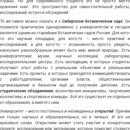
страны. Но для современного студента это не просто место
хранения книг. Это пространство для самостоятельной работы,
исследований, встреч и обсуждений.
То же самое можно сказать и о
Сибирском ботаническом саде
. О
появился практически одновременно с университетом и сегодня
является одним из старейших ботанических садов России. Для кого-
то это научная площадка, для кого-то — место практики и
исследований, а для кого-то — возможность просто увидеть,
насколько разнообразным может быть мир живой природы. Есть
университетские музеи, научные коллекции, лаборатории,
исследовательские центры. Есть экспедиции, в которых студенты
получают опыт работы с реальными объектами и реальными
задачами. Есть проекты, в которых приходится взаимодействовать
с работодателями, органами власти, общественными
организациями и бизнесом ещё до получения диплома. Есть
студенческие объединения
, волонтёрские инициативы, творческие
коллективы и спортивные команды. Всё это существует не отдельно
от образования, а вместе с ним.
Университет – место постоянных и неожиданных
открытий
. Причём
не только научных и образовательных, но и личных. И это не
красивые слова. Открытием может стать участие в конкретном
проекте, исследовании или экспедиции, которое помогает студенту