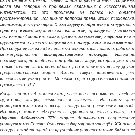
быть решена в рамках только одной области знания. Например,
когда мы говорим о проблемах, связанных с искусственным
интеллектом, то это проблемы не только из области
программирования. Возникают вопросы права, этики, психологии,
экономики, коммуникации. Ставя задачу изобретения и внедрения в
практику
новых
медицинских технологий, приходится учитыват
достижения биологии, химии, физики, математики, информатики и
одновременно думать о социальных последствиях этих изменений.
При создании каких-либо новых материалов, как правило, работают
многопрофильные
исследовательские команды
. Наверное
поэтому сегодня особенно востребованы люди, которые умеют не
только хорошо знать свою область, но и понимать логику других
профессиональных миров. Именно такую возможность даёт
классический университет. Мне кажется, это одно из самых важных
преимуществ ТГУ.
Когда говорят об университете, чаще всего вспоминают учебные
аудитории, лекции, семинары и экзамены. На самом деле
университетская жизнь всегда гораздо шире расписания занятий.
Например, многие абитуриенты удивляются, когда узнают, что
Научная библиотека ТГУ
старше большинства современны
университетов России. Она начала формироваться ещё в XIX веке и
сегодня остаётся одной из крупнейших университетских библиотек