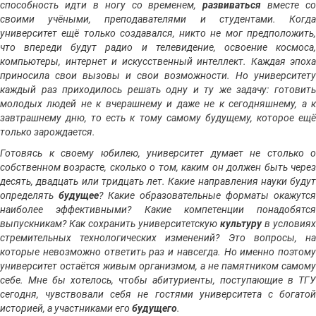
способность идти в ногу со временем,
развиваться
вместе со
своими учёными, преподавателями и студентами. Когда
университет ещё только создавался, никто не мог предположить,
что впереди будут радио и телевидение, освоение космоса,
компьютеры, интернет и искусственный интеллект. Каждая эпоха
приносила свои вызовы и свои возможности. Но университету
каждый раз приходилось решать одну и ту же задачу: готовить
молодых людей не к вчерашнему и даже не к сегодняшнему, а к
завтрашнему дню, то есть к тому самому будущему, которое ещё
только зарождается.
Готовясь к своему юбилею, университет думает не столько о
собственном возрасте, сколько о том, каким он должен быть через
десять, двадцать или тридцать лет. Какие направления науки будут
определять
будущее
? Какие образовательные форматы окажутся
наиболее эффективными? Какие компетенции понадобятся
выпускникам? Как сохранить университетскую
культуру
в условиях
стремительных технологических изменений? Это вопросы, на
которые невозможно ответить раз и навсегда. Но именно поэтому
университет остаётся живым организмом, а не памятником самому
себе. Мне бы хотелось, чтобы абитуриенты, поступающие в ТГУ
сегодня, чувствовали себя не гостями университета с богатой
историей, а участниками его
будущего
.