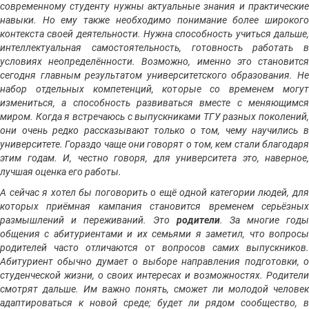
современному студенту нужны актуальные знания и практические
навыки. Но ему также необходимо понимание более широкого
контекста своей деятельности. Нужна способность учиться дальше,
интеллектуальная самостоятельность, готовность работать в
условиях неопределённости. Возможно, именно это становится
сегодня главным результатом университетского образования. Не
набор отдельных компетенций, которые со временем могут
измениться, а способность развиваться вместе с меняющимся
миром. Когда я встречаюсь с выпускниками ТГУ разных поколений,
они очень редко рассказывают только о том, чему научились в
университете. Гораздо чаще они говорят о том, кем стали благодаря
этим годам. И, честно говоря, для университета это, наверное,
лучшая оценка его работы.
А сейчас я хотел бы поговорить о ещё одной категории людей, для
которых приёмная кампания становится временем серьёзных
размышлений и переживаний. Это
родители
. За многие годы
общения с абитуриентами и их семьями я заметил, что вопросы
родителей часто отличаются от вопросов самих выпускников.
Абитуриент обычно думает о выборе направления подготовки, о
студенческой жизни, о своих интересах и возможностях. Родители
смотрят дальше. Им важно понять, сможет ли молодой человек
адаптироваться к новой среде; будет ли рядом сообщество, в