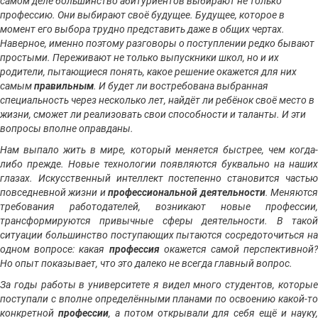
самом деле большинство абитуриентов выбирают не только
профессию. Они выбирают своё будущее. Будущее, которое в
момент его выбора трудно представить даже в общих чертах.
Наверное, именно поэтому разговоры о поступлении редко бывают
простыми. Переживают не только выпускники школ, но и их
родители, пытающиеся понять, какое решение окажется для них
самым
правильным
. И будет ли востребована выбранная
специальность через несколько лет, найдёт ли ребёнок своё место в
жизни, сможет ли реализовать свои способности и таланты. И эти
вопросы вполне оправданы.
Нам выпало жить в мире, который меняется быстрее, чем когда-
либо прежде. Новые технологии появляются буквально на наших
глазах. Искусственный интеллект постепенно становится частью
повседневной жизни и
профессиональной деятельности
. Меняютс
требования работодателей, возникают новые профессии,
трансформируются привычные сферы деятельности. В такой
ситуации большинство поступающих пытаются сосредоточиться на
одном вопросе: какая
профессия
окажется самой перспективной
Но опыт показывает, что это далеко не всегда главный вопрос.
За годы работы в университете я видел много студентов, которые
поступали с вполне определёнными планами по освоению какой-то
конкретной
профессии
, а потом открывали для себя ещё и науку