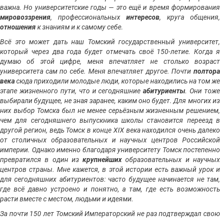
важна. Но университетские годы — это ещё и время формирования
мировоззрения
, профессиональных
интересов
, круга общения,
отношения
к знаниям и к самому себе.
Всё это может дать наш Томский государственный университет,
который через два года будет отмечать своё 150-летие. Когда я
думаю об этой цифре, меня впечатляет не столько возраст
университета сам по себе. Меня впечатляет другое. Почти
полтора
века
сюда приходили молодые люди, которые находились на том же
этапе жизненного пути, что и сегодняшние
абитуриенты
. Они тоже
выбирали будущее, не зная заранее, каким оно будет. Для многих из
них выбор Томска был не менее серьёзным жизненным решением,
чем для сегодняшнего выпускника школы становится переезд в
другой регион, ведь Томск в конце XIX века находился очень далеко
от столичных образовательных и научных центров Российской
империи. Однако именно благодаря университету Томск постепенно
превратился в один из
крупнейших
образовательных и научны
центров страны. Мне кажется, в этой истории есть важный урок и
для сегодняшних абитуриентов: часто будущее начинается не там,
где всё давно устроено и понятно, а там, где есть возможность
расти вместе с местом, людьми и идеями.
За почти 150 лет Томский Императорский не раз подтверждал свою