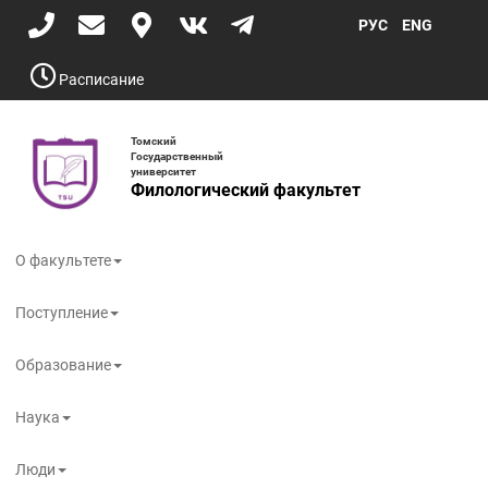
Перейти
РУС
ENG
к
основному
содержанию
Расписание
Томский
Государственный
университет
Филологический факультет
Toggle
navigati
О факультете
Поступление
Образование
Наука
Люди