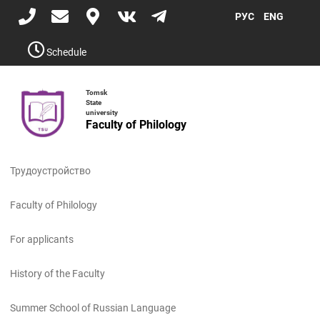
Skip
РУС
ENG
to
main
content
Schedule
Tomsk
State
university
Faculty of Philology
Toggle
navigati
Трудоустройство
Faculty of Philology
For applicants
History of the Faculty
Summer School of Russian Language