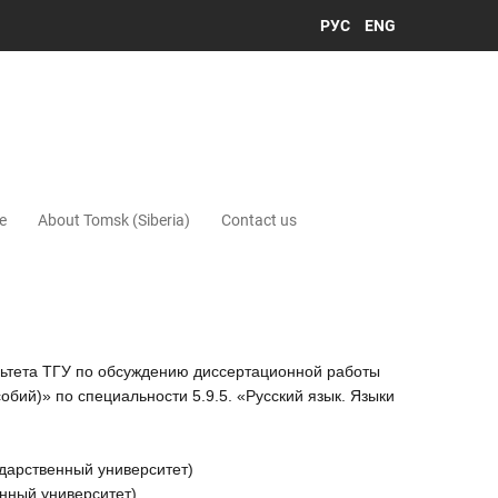
РУС
ENG
e
About Tomsk (Siberia)
Contact us
ьтета ТГУ по обсуждению диссертационной работы
собий)
» по специальности 5.9.5. «Русский язык. Языки
ударственный университет)
нный университет)