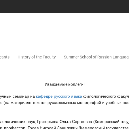
icants
History of the Faculty
Summer School of Russian Languag
Уважаемые коллеги!
аучный семинар на
кафедре русского языка
филологического факул
с (на материале текстов русскоязычных монографий и учебных по
лологических наук, Григорьева Ольга Сергеевна (Кемеровский гос
к, профессор, Голев Николай Данилович (Кемеровский государстве