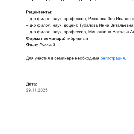
Рецензенты:
– д-р филол. наук, профессор, Резанова Зоя Ивановн
– д-р филол. наук, доцент, Тубалова Инна Витальевна
– д-р филол. наук, профессор, Мишанкина Наталья А
Формат семинара:
гибридный
Язык:
Русский
Для участия в семинаре необходима
регистрация
.
Дата:
29.11.2025