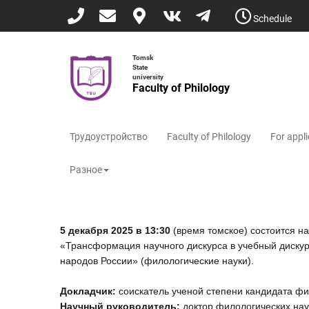
Skip
Schedule
to
main
content
Tomsk
State
university
Faculty of Philology
Трудоустройство
Faculty of Philology
For appl
Разное
5 декабря 2025 в 13:30
(время томское) состоится н
«Трансформация научного дискурса в учебный дискур
народов России» (филологические науки).
Докладчик:
соискатель ученой степени кандидата фи
Научный руководитель:
доктор филологических нау