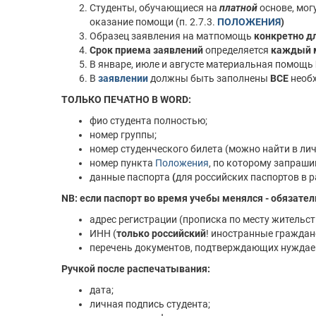
Студенты, обучающиеся на
платной
основе, мог
оказание помощи (п. 2.7.3.
ПОЛОЖЕНИЯ
)
Образец заявления на матпомощь
конкретно д
Срок приема заявлений
определяется
каждый 
В январе, июле и августе материальная помощь
В
заявлении
должны быть заполнены
ВСЕ
необ
ТОЛЬКО ПЕЧАТНО В WORD:
фио студента полностью;
номер группы;
номер студенческого билета (можно найти в лич
номер пункта
Положения
, по которому запраш
данные паспорта
(
для российских паспортов
в 
NB: если паспорт во время учебы менялся - обязат
адрес регистрации (прописка по месту жительст
ИНН (
только российский
! иностранные граждан
перечень документов, подтверждающих нуждае
Ручкой после распечатывания:
дата;
личная подпись студента;