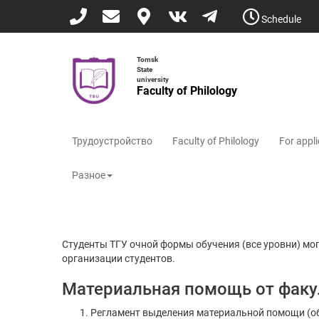
Skip
Schedule
to
main
content
Tomsk
State
university
Faculty of Philology
Трудоустройство
Faculty of Philology
For appl
Разное
Студенты ТГУ очной формы обучения (все уровни) м
организации студентов.
Материальная помощь от факу
Регламент выделения материальной помощи (об