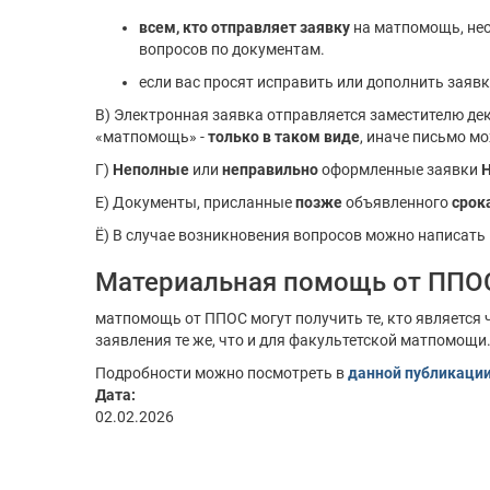
всем, кто отправляет заявку
на матпомощь, не
вопросов по документам.
если вас просят исправить или дополнить зая
В) Электронная заявка отправляется заместителю дек
«матпомощь» -
только в таком виде
, иначе письмо м
Г)
Неполные
или
неправильно
оформленные заявки
Н
Е) Документы, присланные
позже
объявленного
срок
Ё) В случае возникновения вопросов можно написать 
Материальная помощь от ППОС
матпомощь от ППОС могут получить те, кто являетс
заявления те же, что и для факультетской матпомощи.
Подробности можно посмотреть в
данной публикаци
Дата:
02.02.2026