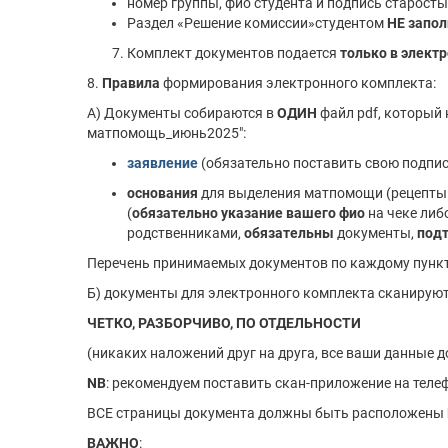
номер группы, фио студента и подпись старосты
Раздел «Решение комиссии»студентом
НЕ запол
Комплект документов подается
только в элект
8.
Правила
формирования электронного комплекта:
А) Документы собираются в
ОДИН
файл pdf, который 
матпомощь_июнь2025":
заявление
(обязательно поставить свою подпись
основания
для выделения матпомощи (рецепты в
(
обязательно указание вашего фио
на чеке либ
родственниками,
обязательны
документы,
под
Перечень принимаемых документов по каждому пункт
Б) документы для электронного комплекта сканирую
ЧЕТКО, РАЗБОРЧИВО, ПО ОТДЕЛЬНОСТИ
(никаких наложений друг на друга, все ваши данные 
NB
: рекомендуем поставить скан-приложение на теле
ВСЕ страницы документа должны быть расположены
ВАЖНО
: