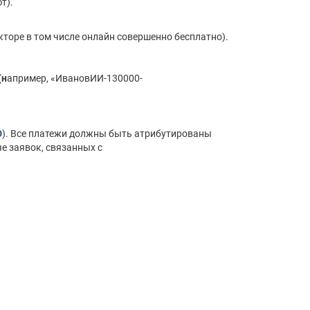
т).
кторе в том числе онлайн совершенно бесплатно).
(н
апример, «ИвановИИ-130000-
Ю
). Все платежи должны быть атрибутированы
че заявок, связанных с