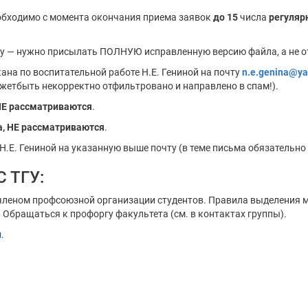
обходимо с момента окончания приема заявок
до 15
числа
регуляр
вку — нужно присылать ПОЛНУЮ исправленную версию файла, а не 
ана по воспитательной работе Н.Е. Гениной на почту
n.e.genina@ya
ожетбыть некорректно отфильтровано и направлено в спам!).
Е рассматриваются
.
а, НЕ рассматриваются
.
Н.Е. Гениной на указанную выше почту (в теме письма обязательно
 ТГУ:
я членом профсоюзной организации студентов. Правила выделени
 Обращаться к профоргу факультета (см. в контактах группы).
и
.