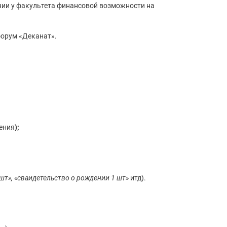
чии у факультета финансовой возможности на
 форум «Деканат».
ения
);
1 шт», «сваидетельство о рождении 1 шт»
итд).