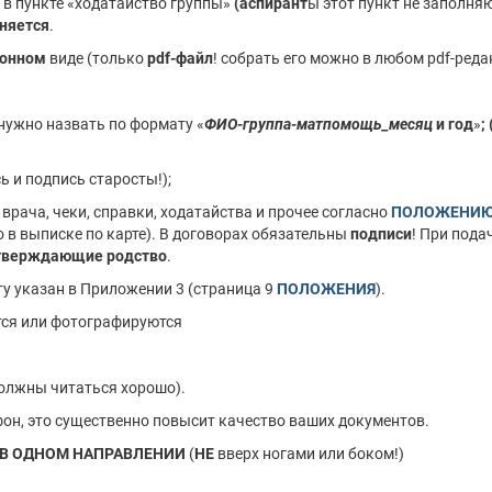
 в пункте «ходатайство группы»
(аспирант
ы этот пункт не заполняю
няется
.
ронном
виде (только
pdf-файл
! собрать его можно в любом pdf-реда
нужно назвать по формату «
ФИО-группа-матпомощь_месяц
и год
»
; 
 и подпись старосты!);
рача, чеки, справки, ходатайства и прочее согласно
ПОЛОЖЕНИ
о в выписке по карте). В договорах обязательны
подписи
! При пода
тверждающие родство
.
у указан в Приложении 3 (страница 9
ПОЛОЖЕНИЯ
).
тся или фотографируются
должны читаться хорошо).
фон, это существенно повысит качество ваших документов.
В ОДНОМ НАПРАВЛЕНИИ
(
НЕ
вверх ногами или боком!)