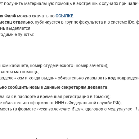
ут получить материальную помощь в экстренных случаях при нали
ля ФилФ
можно скачать по
ССЫЛКЕ
.
месяц отдельно
, публикуется в группе факультета и в системе IDo,
НЕ
выделяется.
ходимые пункты:
ном кабинете, номер студенческого=номер зачетки);
ивается матпомощь;
разделе «кем и когда выдан» обязательно указывать
код
подраздел
ельно сообщить новые данные секретарям деканата!
ва как в паспорте и временная регистрация в Томске);
е обязательно оформляют ИНН в Федеральной службе РФ);
мость (в формате
«чеки за лечение- 5 шт», «договор о мед.услугах - 