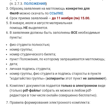
(п. 2.7.3.
ПОЛОЖЕНИЯ
)
Образец заявления на матпомощь
конкретно для
ФилФ
можно скачать по
ССЫЛКЕ
.
Срок приема заявлений —
до 11 ноября (пн) 15.00.
В январе, июле и августе материальная
помощь
НЕ
выделяется.
В заявлении должны быть заполнены
ВСЕ
необходимые
пункты:
фио студента полностью;
номер группы;
номер студенческого билета;
пункт Положения, по которому запрашивается матпомощь;
дата;
личная подпись студента;
номер группы, фио студента и подпись старосты в пункте
"ходатайство группы» (
аспиранты
этот пункт
не заполняют
).
Комплект документов подается
только в электронном
виде
(только
pdf-файлы
! собрать их можно в любом pdf-
редакторе в том числе онлайн совершенно бесплатно).
Правила формирования электронного комплекта: