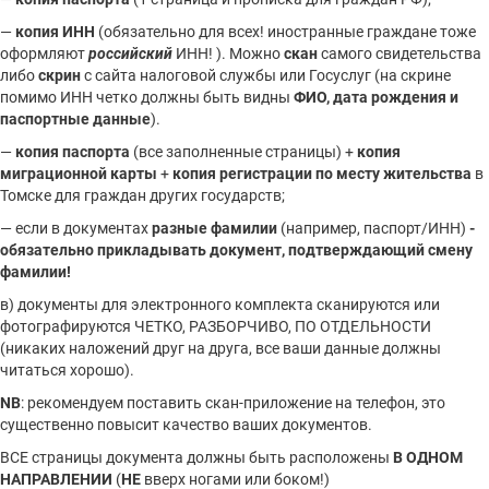
—
копия ИНН
(обязательно для всех! иностранные граждане тоже
оформляют
российский
ИНН! ). Можно
скан
самого свидетельства
либо
скрин
с сайта налоговой службы или Госуслуг (на скрине
помимо ИНН четко должны быть видны
ФИО, дата рождения и
паспортные данные
).
—
копия паспорта
(все заполненные страницы) +
копия
миграционной карты
+
копия регистрации по месту жительства
в
Томске для граждан других государств;
— если в документах
разные фамилии
(например, паспорт/ИНН)
-
обязательно прикладывать документ, подтверждающий смену
фамилии!
в) документы для электронного комплекта сканируются или
фотографируются ЧЕТКО, РАЗБОРЧИВО, ПО ОТДЕЛЬНОСТИ
(никаких наложений друг на друга, все ваши данные должны
читаться хорошо).
NB
: рекомендуем поставить скан-приложение на телефон, это
существенно повысит качество ваших документов.
ВСЕ страницы документа должны быть расположены
В ОДНОМ
НАПРАВЛЕНИИ
(
НЕ
вверх ногами или боком!)