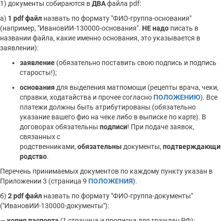
1) документы собираются в
ДВА
файла pdf:
а)
1 pdf файл
назвать по формату "ФИО-группа-основания"
(например, "ИвановИИ-130000-основания".
НЕ надо
писать в
названии файла, какие именно основания, это указывается в
заявлении):
заявление
(обязательно поставить свою подпись и подпись
старосты!);
основания
для выделения матпомощи (рецепты врача, чеки,
справки, ходатайства и прочее согласно
ПОЛОЖЕНИЮ
). Все
платежи должны быть атрибутированы (обязательно
указание вашего фио на чеке либо в выписке по карте). В
договорах обязательны
подписи
! При подаче заявок,
связанных с
родственниками,
обязательны
документы,
подтверждающи
родство
.
Перечень принимаемых документов по каждому пункту указан в
Приложении 3 (страница 9
ПОЛОЖЕНИЯ
).
б)
2 pdf файл
назвать по формату "ФИО-группа-документы"
("ИвановИИ-130000-документы"):
—
копия паспорта
(1 страница и прописка для граждан РФ);