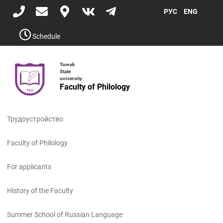
Skip
РУС
ENG
to
main
content
Schedule
Tomsk
State
university
Faculty of Philology
Toggle
navigati
Трудоустройство
Faculty of Philology
For applicants
History of the Faculty
Summer School of Russian Language