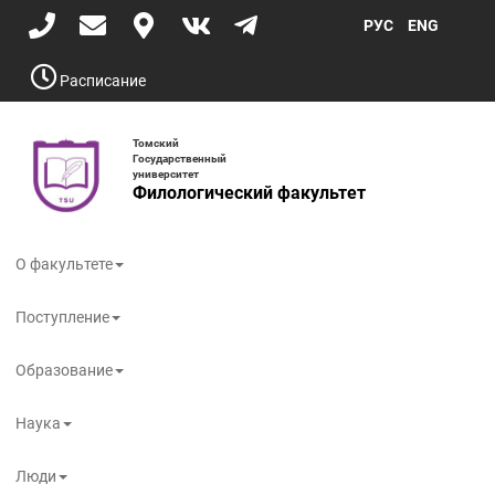
Перейти
РУС
ENG
к
основному
содержанию
Расписание
Томский
Государственный
университет
Филологический факультет
Toggle
navigati
О факультете
Поступление
Образование
Наука
Люди