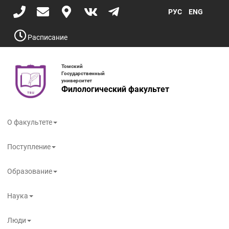
Перейти
РУС
ENG
к
основному
содержанию
Расписание
Томский
Государственный
университет
Филологический факультет
Toggle
navigati
О факультете
Поступление
Образование
Наука
Люди