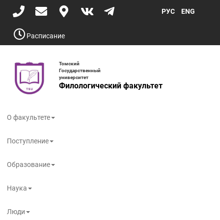
Перейти
РУС
ENG
к
основному
содержанию
Расписание
Томский
Государственный
университет
Филологический факультет
Toggle
navigati
О факультете
Поступление
Образование
Наука
Люди