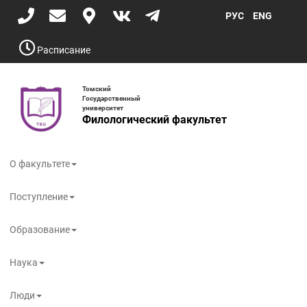
Перейти
РУС
ENG
к
основному
содержанию
Расписание
Томский
Государственный
университет
Филологический факультет
Toggle
navigati
О факультете
Поступление
Образование
Наука
Люди