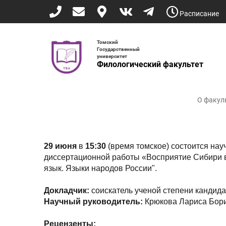
Перейти
Расписание
к
основному
содержанию
Томский
Государственный
университет
Филологический факультет
О факул
29 июня
в
15:30
(время томское) состоится на
диссертационной работы
«Восприятие Сибири в 
язык. Языки народов России".
Докладчик:
соискатель ученой степени кандид
Научный руководитель:
Крюкова Лариса Бори
Рецензенты: