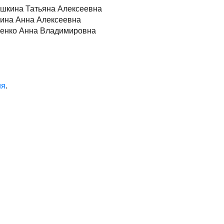
ешкина Татьяна Алексеевна
нина Анна Алексеевна
иченко Анна Владимировна
ия
.