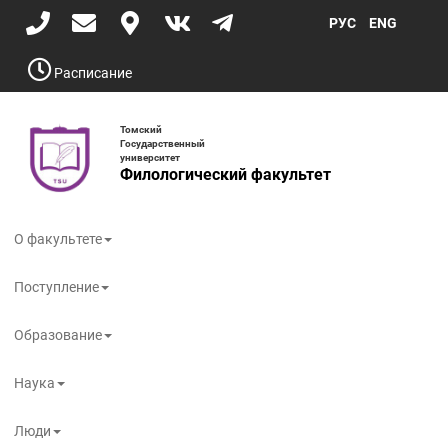
Перейти
РУС
ENG
к
основному
содержанию
Расписание
Томский
Государственный
университет
Филологический факультет
Toggle
navigati
О факультете
Поступление
Образование
Наука
Люди