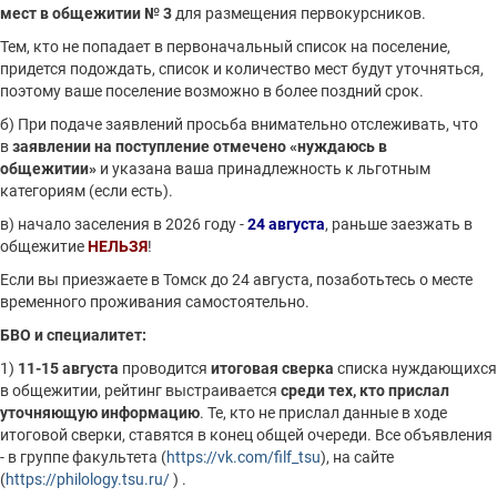
мест в общежитии № 3
для размещения первокурсников.
Тем, кто не попадает в первоначальный список на поселение,
придется подождать, список и количество мест будут уточняться,
поэтому ваше поселение возможно в более поздний срок.
б) При подаче заявлений просьба внимательно отслеживать, что
в
заявлении на поступление отмечено «нуждаюсь в
общежитии»
и указана ваша принадлежность к льготным
категориям (если есть).
в) начало заселения в 2026 году -
24 августа
, раньше заезжать в
общежитие
НЕЛЬЗЯ
!
Если вы приезжаете в Томск до 24 августа, позаботьтесь о месте
временного проживания самостоятельно.
БВО и специалитет:
1)
11-15 августа
проводится
итоговая сверка
списка нуждающихся
в общежитии, рейтинг выстраивается
среди тех, кто прислал
уточняющую информацию
. Те, кто не прислал данные в ходе
итоговой сверки, ставятся в конец общей очереди. Все объявления
- в группе факультета (
https://vk.com/filf_tsu
), на сайте
(
https://philology.tsu.ru/
) .