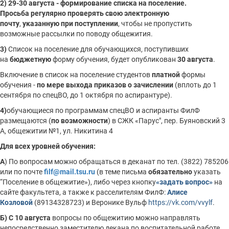
2) 29-30 августа - формирование списка на поселение.
Просьба
регулярно проверять свою электронную
почту
,
указанную при поступлении
, чтобы не пропустить
возможные рассылки по поводу общежития.
3)
Список на поселение для обучающихся, поступивших
на
бюджетную
форму обучения, будет опубликован
30 августа
.
Включение в список на поселение студентов
платной
формы
обучения -
по мере выхода приказов о зачислении
(вплоть до 1
сентября по спецВО, до 1 октября по аспирантуре).
4)
обучающиеся по программам спецВО и аспиранты ФилФ
размещаются (
по возможности
) в СЖК «Парус", пер. Буяновский 3
А, общежитии №1, ул. Никитина 4
Для всех уровней обучения:
А
) По вопросам можно обращаться в деканат по тел. (3822) 785206
или по почте
filf@mail.tsu.ru
(в теме письма
обязательно
указать
“Поселение в общежитие»), либо через кнопку
«задать вопрос»
на
сайте факультета, а также к расселителям ФилФ:
Алисе
Козловой
(89134328723) и Веронике Вульф
https://vk.com/vvylf
.
Б)
С 10 августа
вопросы по общежитию можно направлять
непосредственно заместителю декана по воспитательной работе