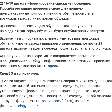
2) 16-19 августа - формирование списка на поселение.
Просьба
регулярно проверять свою электронную
почту
,
указанную при поступлении
, чтобы не пропустить
возможные рассылки по поводу общежития.
3)
Список на поселение для обучающихся, поступивших
на
бюджетную
форму обучения, будет опубликован
20 августа
.
Включение в список на поселение студентов
платной
формы
обучения -
после выхода приказов о зачислении, т.е
п
осле 29
августа
, включение идет в очередь после первоначального списка.
4) Поступившие на 1 курс
БВО и специалитета
размещаются
в
общежитии № 3
. Общую информацию об общежитии и правилах
поселения можно прочитать
здесь
.
СпецВО и аспирантура:
1)
27-28 августа
проводится
итоговая сверка
списка нуждающихся
в общежитии, рейтинг выстраивается среди тех, кто прислал
уточняющую информацию. Те, кто не прислал данные в ходе
итоговой сверки, ставятся в конец общей очереди. Все объявления
- в группе факультета (
https://vk.com/filf_tsu
), на сайте
(
https://philology.tsu.ru/
.