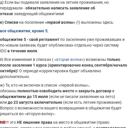
д) Если вы подавали заявление на летнее проживание, но
передумали -
обязательно написать заявление об
отказе
заведующей общежитием!
е) Списки
на поселение
«первой волны»
(!) выложены здесь:
все общежития, кроме 5
;
общежитие 5 - свой регламент
по заселению уже проживавших и
по новым заявкам, будет опубликован отдельно через систему
IDO
в течение июля
.
ё) Все изменения в списках ( «
вторая волна
») возможны
только
после заселения 1 курса (ориентировочно конец сентября/начало
октября)
! О периоде корректировки будет объявлено
дополнительно.
ж) Те, кто не включен в список «первой волны»,
обязаны
полностью освободить место
и
закрыть договор с
общежитием
до 15 июля
(если не писали заявление на лето)
или
до 23 августа включительно
(если есть летнее проживание).
Вопрос о возможности вашего возвращения в общежитие будет
решаться во «вторую волну».
NB
!!!
это
НЕ
лишение
права
на место в общежитии (право