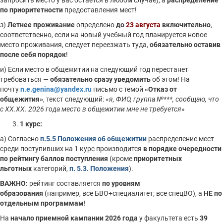
запросить место у вас остается в любом случае), а
распределение
по приоритетности
предоставления мест!
з)
Летнее проживание
определено
до
23 августа
включительно
,
соответственно, если на новый учебный год планируется новое
место проживания, следует переезжать туда,
обязательно оставив
после себя порядок
!
и) Если место в общежитии на следующий год перестанет
требоваться —
обязательно сразу уведомить
об этом! На
почту
n.e.genina@yandex.ru
письмо с темой
«Отказ от
общежития»
, текст следующий: «
я, ФИО, группа №***, сообщаю, что
с ХХ.ХХ. 2026 года место в общежитии мне не требуется
»
1 курс:
а) Согласно
п.5.5 Положения об общежитии
распределение мест
среди поступивших на 1 курс производится
в порядке очередности
по рейтингу
баллов поступления
(кроме
приоритетных
льготных
категорий,
п. 5.3. Положения
).
ВАЖНО:
рейтинг составляется
по уровням
образования
(например, все БВО+специалитет; все спецВО), а
НЕ по
отдельным программам
!
На
начало приемной кампании 2026 года
у факультета есть
39