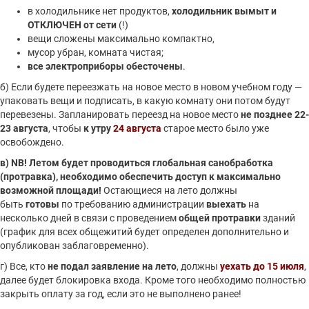
в холодильнике нет продуктов,
холодильник вымыт и
ОТКЛЮЧЕН
от сети
(!)
вещи сложены максимально компактно,
мусор убран, комната чистая;
все электроприборы обесточены
.
б) Если будете переезжать на новое место в новом учебном году —
упаковать вещи и подписать, в какую комнату они потом будут
перевезены. Запланировать переезд на новое место
не позднее 22-
23 августа
, чтобы
к утру
24 августа
старое место было уже
освобождено.
в) NB! Летом будет проводиться глобальная санобработка
(протравка), необходимо обеспечить доступ к максимально
возможной площади!
Остающиеся на лето должны
быть
готовы
по требованию администрации
выехать
на
несколько дней в связи с проведением
общей протравки
зданий
(график для всех общежитий будет определен дополнительно и
опубликован заблаговременно).
г) Все, кто
не подал заявление на лето
, должны
уехать до 15 июля
,
далее будет блокировка входа. Кроме того необходимо полностью
закрыть оплату за год, если это не выполнено ранее!